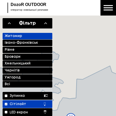
DozoR OUTDOOR
оператор зовнішньої реклами
Фільтр
Житомир
Івано-Франківськ
Рівне
Бровари
Хмельницький
Чернігів
Ужгород
Всі
Зупинка
Сітілайт
LED екран