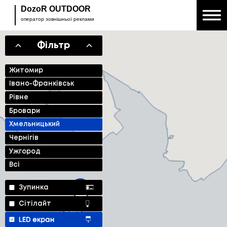
DozoR OUTDOOR
оператор зовнішньої реклами
Фільтр
Житомир
Івано-Франківськ
Рівне
Бровари
Хмельницький
Чернігів
Ужгород
Всі
Зупинка
Сітілайт
LED екран