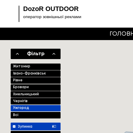
DozoR OUTDOOR
оператор зовнішньої реклами
ГОЛОВ
Фільтр
Житомир
Івано-Франківськ
Рівне
Бровари
Хмельницький
Чернігів
Ужгород
Всі
Зупинка